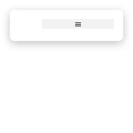
o
conteúdo
Câmara assina
termo de
cooperação
técnica com
Emprel