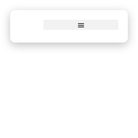
o
conteúdo
Bernardo
D’Almeida assume
presidência da
Emprel