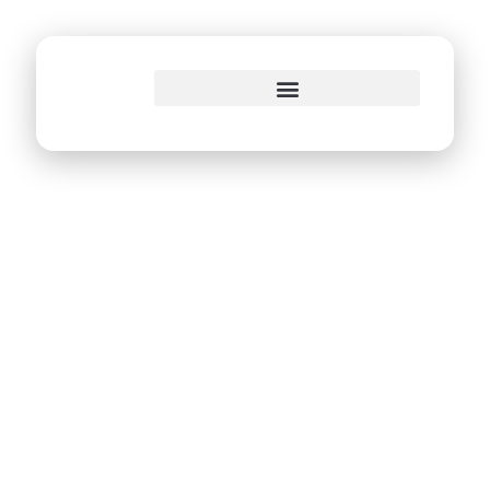
o
conteúdo
Aula básica sobre
como usar o
Conecta Recife
chega à
comunidade Vila
Arraes, na Várzea