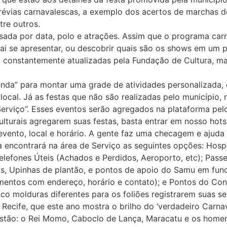
révias carnavalescas, a exemplo dos acertos de marchas do
tre outros.
ada por data, polo e atrações. Assim que o programa carre
ai se apresentar, ou descobrir quais são os shows em um p
 constantemente atualizadas pela Fundação de Cultura, ma
enda” para montar uma grade de atividades personalizada,
local. Já as festas que não são realizadas pelo município
Serviço”. Esses eventos serão agregados na plataforma pel
ulturais agregarem suas festas, basta entrar em nosso hotsi
vento, local e horário. A gente faz uma checagem e ajuda 
da encontrará na área de Serviço as seguintes opções: Hosp
elefones Úteis (Achados e Perdidos, Aeroporto, etc); Passei
tais, Upinhas de plantão, e pontos de apoio do Samu em fu
mentos com endereço, horário e contato); e Pontos do Con
inco molduras diferentes para os foliões registrarem suas se
ecife, que este ano mostra o brilho do ‘verdadeiro Carnava
tão: o Rei Momo, Caboclo de Lança, Maracatu e os homen