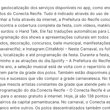
à geolocalização dos serviços disponíveis no app, como en
os do Conecta Recife. Tudo é indicado através do uso de f
r a folia através da internet, a Prefeitura do Recife colo
ncontra a cobertura completa da festa, com vídeos, matéria
surdos: o Hand Talk. Ele faz traduções automáticas para Lí
a programação dos shows e apresentações culturais em todos
dos, decoração, concursos, baile municipal, manifestações 
avalrecife); e Instagram.CittaMobi – Neste Carnaval, os fol
, localização e até programação da festa. Durante a festa,
inho e as atrações do dia.Spotify – A Prefeitura do Recife
Ete ano, a seleção musical está de volta com o repertório
zem parte da grade dos polos. Também estão disponíveis pl
os e sucessos que vão compor a grade carnavalesca. No tot
que mescla artistas constantes da grade que atende pelo
 programação do dia.Conecta Recife – O Conecta Recife é
para o acesso gratuito à internet. Hoje, já são 138 pontos
irros da capital pernambucana. No carnaval, o Conecta está
Branco entre outros. Os polos descentralizados também c