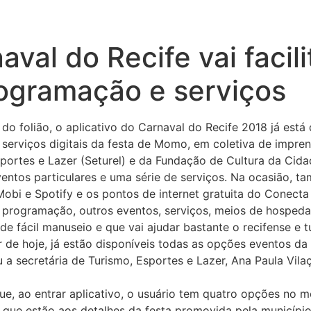
aval do Recife vai facili
rogramação e serviços
 do folião, o aplicativo do Carnaval do Recife 2018 já está
serviços digitais da festa de Momo, em coletiva de imprens
sportes e Lazer (Seturel) e da Fundação de Cultura da Cida
ventos particulares e uma série de serviços. Na ocasião, 
aMobi e Spotify e os pontos de internet gratuita do Conecta
a programação, outros eventos, serviços, meios de hospedag
e fácil manuseio e que vai ajudar bastante o recifense e t
 de hoje, já estão disponíveis todas as opções eventos da 
 a secretária de Turismo, Esportes e Lazer, Ana Paula Vil
ue, ao entrar aplicativo, o usuário tem quatro opções no m
 que estão aos detalhes da festa promovida pela município