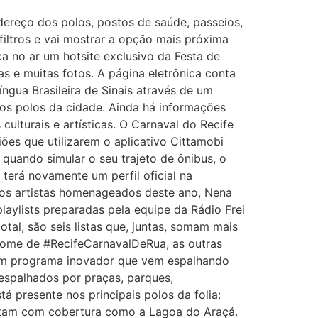
dereço dos polos, postos de saúde, passeios,
iltros e vai mostrar a opção mais próxima
ca no ar um hotsite exclusivo da Festa de
s e muitas fotos. A página eletrônica conta
ngua Brasileira de Sinais através de um
 os polos da cidade. Ainda há informações
culturais e artísticas. O Carnaval do Recife
iões que utilizarem o aplicativo Cittamobi
 quando simular o seu trajeto de ônibus, o
 terá novamente um perfil oficial na
 dos artistas homenageados deste ano, Nena
aylists preparadas pela equipe da Rádio Frei
al, são seis listas que, juntas, somam mais
 nome de #RecifeCarnavalDeRua, as outras
 um programa inovador que vem espalhando
 espalhados por praças, parques,
 presente nos principais polos da folia:
ontam com cobertura como a Lagoa do Araçá.