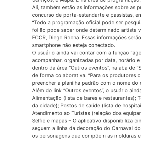
Ali, também estão as informações sobre as p
concurso de porta-estandarte e passistas, en
“Todo a programação oficial pode ser pesquis
folião pode saber onde determinado artista v
FCCR, Diego Rocha. Essas informações serão
smartphone não esteja conectado.
O usuário ainda vai contar com a função “ag
acompanhar, organizadas por data, horário e 
dentro da área “Outros eventos”, na aba de “
de forma colaborativa. “Para os produtores c
preencher a planilha padrão com o nome do e
Além do link “Outros eventos”, o usuário ain
Alimentação (lista de bares e restaurantes); T
da cidade); Postos de saúde (lista de hospi
Atendimento ao Turistas (relação dos equipa
Selfie e mapas – O aplicativo disponibiliza c
seguem a linha da decoração do Carnaval do R
os personagens que compõem as molduras es