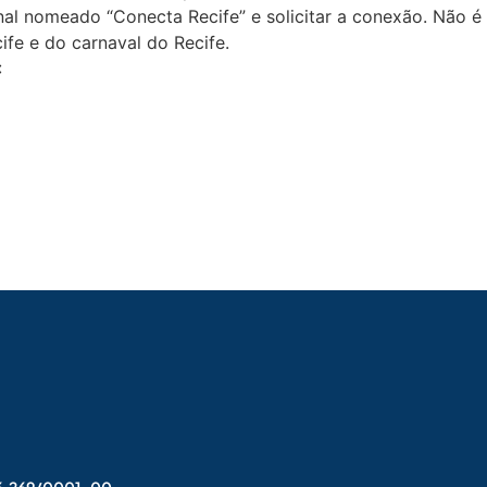
inal nomeado “Conecta Recife” e solicitar a conexão. Não é
cife e do carnaval do Recife.
:
006.269/0001-00