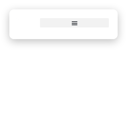
o
conteúdo
Analistas de
Suporte da Emprel
classificados em 1º
lugar