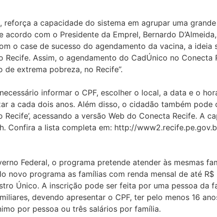
, reforça a capacidade do sistema em agrupar uma grande 
 De acordo com o Presidente da Emprel, Bernardo D’Almeida
com o case de sucesso do agendamento da vacina, a ideia
do Recife. Assim, o agendamento do CadÚnico no Conecta R
o de extrema pobreza, no Recife”.
necessário informar o CPF, escolher o local, a data e o ho
zar a cada dois anos. Além disso, o cidadão também pode 
ico Recife’, acessando a versão Web do Conecta Recife. A c
 Confira a lista completa em: http://www2.recife.pe.gov.br
no Federal, o programa pretende atender às mesmas famíl
lo novo programa as famílias com renda mensal de até R$ 
stro Único. A inscrição pode ser feita por uma pessoa da f
liares, devendo apresentar o CPF, ter pelo menos 16 anos
imo por pessoa ou três salários por família.