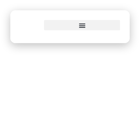
o
conteúdo
Adota Pet:
Prefeitura do Recife
lança projeto de
adoção de cães e
gatos