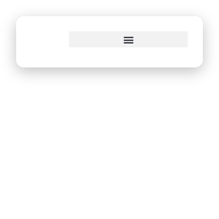
o
conteúdo
Abertas inscrições
para submissão de
palestras do II Gov
In Play